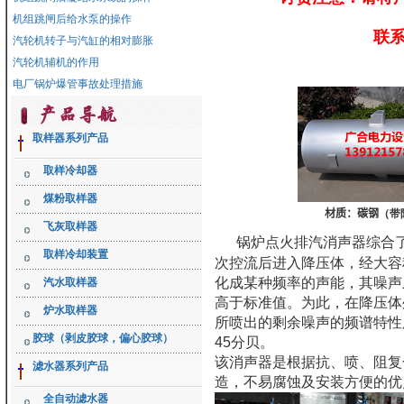
机组跳闸后给水泵的操作
联系
汽轮机转子与汽缸的相对膨胀
汽轮机辅机的作用
电厂锅炉爆管事故处理措施
取样器系列产品
取样冷却器
煤粉取样器
材质：碳钢
（带
飞灰取样器
锅炉点火排汽消声器综合
取样冷却装置
次控流后进入降压体，经大容
化成某种频率的声能，其噪声
汽水取样器
高于标准值。为此，在降压体
炉水取样器
所喷出的剩余噪声的频谱特性
胶球（剥皮胶球，偏心胶球）
45分贝。
该消声器是根据抗、喷、阻复
滤水器系列产品
造，不易腐蚀及安装方便的优
全自动滤水器