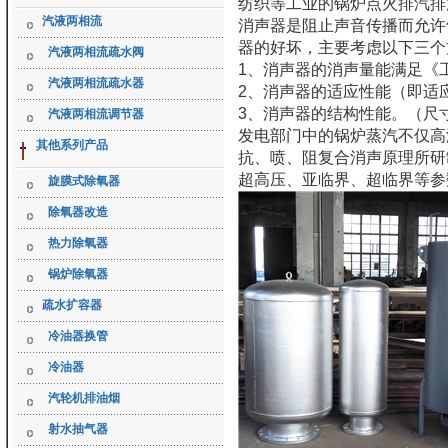
纺织等工业的锅炉点火排汽排
汽液两相流
消声器是阻止声音传播而允许
器的好坏，主要考虑以下三个
汽液两相流疏水阀
1、消声器的消声量能满足《
汽液两相流疏水器
2、消声器的适应性能（即适
3、消声器的结构性能。（尺
汽液两相流调节器
发电部门中的锅炉蒸汽不仅高
其他系列产品
抗、喷、阻复合消声原理所研
超高压、亚临界、超临界等参
旋膜式除氧器
除氧器改造
热力除氧器
锅炉除氧器
疏水扩容器
冷油器换管
冷油器
汽轮机排油烟
射水抽气器