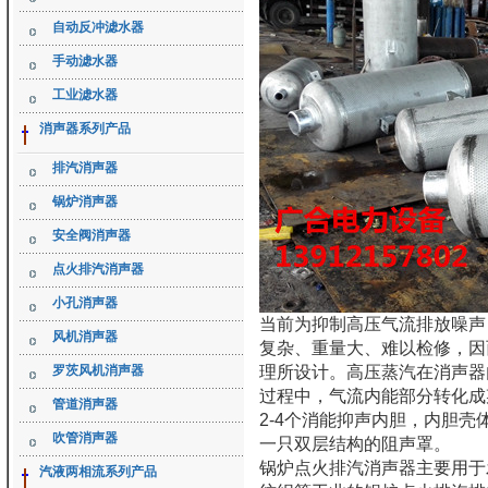
自动反冲滤水器
手动滤水器
工业滤水器
消声器系列产品
排汽消声器
锅炉消声器
安全阀消声器
点火排汽消声器
小孔消声器
当前为抑制高压气流排放噪声
风机消声器
复杂、重量大、难以检修，因
罗茨风机消声器
理所设计。高压蒸汽在消声器
过程中，气流内能部分转化成
管道消声器
2-4个消能抑声内胆，内胆
吹管消声器
一只双层结构的阻声罩。
锅炉点火排汽消声器主要用于
汽液两相流系列产品