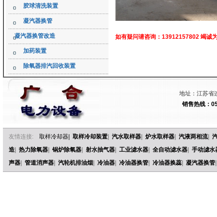
胶球清洗装置
凝汽器换管
凝汽器换管改造
如有疑问请咨询：13912157802
竭诚
加药装置
除氧器排汽回收装置
地址：江苏省连
销售热线：051
友情连接:
取样冷却器
|
取样冷却装置
|
汽水取样器
|
炉水取样器
|
汽液两相流
|
造
|
热力除氧器
|
锅炉除氧器
|
射水抽气器
|
工业滤水器
|
全自动滤水器
|
手动滤水
声器
|
管道消声器
|
汽轮机排油烟
|
冷油器
|
冷油器换管
|
冷油器换蕊
|
凝汽器换管
|