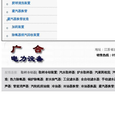
胶球清洗装置
凝汽器换管
凝汽器换管改造
加药装置
除氧器排汽回收装置
地址：江苏省连
销售热线：051
友情连接:
取样冷却器
|
取样冷却装置
|
汽水取样器
|
炉水取样器
|
汽液两相流
|
造
|
热力除氧器
|
锅炉除氧器
|
射水抽气器
|
工业滤水器
|
全自动滤水器
|
手动滤水
声器
|
管道消声器
|
汽轮机排油烟
|
冷油器
|
冷油器换管
|
冷油器换蕊
|
凝汽器换管
|