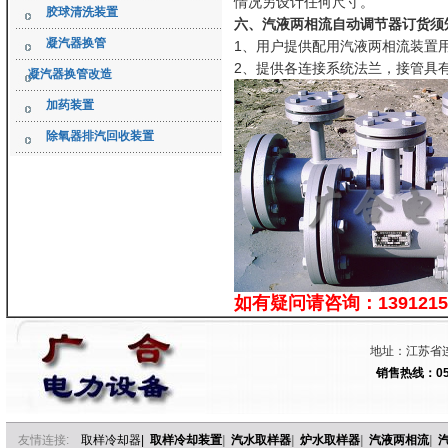
情况另设计任何尺寸。
胶球清洗装置
六、汽液两相流自动调节器订货须
凝汽器换管
1、用户提供配用汽液两相流装置
2、提供各连接系统法兰，接管具
凝汽器换管改造
加药装置
除氧器排汽回收装置
如有疑问请咨询：13912
地址：江苏省连
销售热线：051
友情连接:
取样冷却器
|
取样冷却装置
|
汽水取样器
|
炉水取样器
|
汽液两相流
|