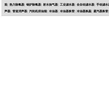
造
|
热力除氧器
|
锅炉除氧器
|
射水抽气器
|
工业滤水器
|
全自动滤水器
|
手动滤水
声器
|
管道消声器
|
汽轮机排油烟
|
冷油器
|
冷油器换管
|
冷油器换蕊
|
凝汽器换管
|