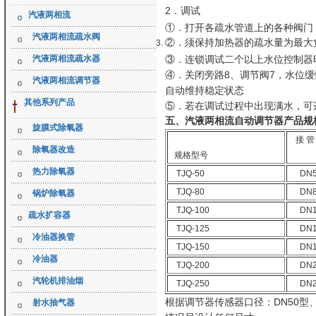
2．调试
汽液两相流
①．打开各疏水管道上的各种阀门
汽液两相流疏水阀
②．须保持加热器的疏水量为最大
汽液两相流疏水器
③．连锁调试二个以上水位控制器
④．关闭旁路8、调节阀7，水位
汽液两相流调节器
自动维持稳定状态
其他系列产品
⑤．若在调试过程中出现满水，可
五、汽液两相流自动调节器产品规
旋膜式除氧器
接 管 
除氧器改造
规格型号
热力除氧器
TJQ-50
DN5
TJQ-80
DN8
锅炉除氧器
TJQ-100
DN1
疏水扩容器
TJQ-125
DN1
冷油器换管
TJQ-150
DN1
冷油器
TJQ-200
DN2
汽轮机排油烟
TJQ-250
DN2
根据调节器传感器口径：DN50型、D
射水抽气器