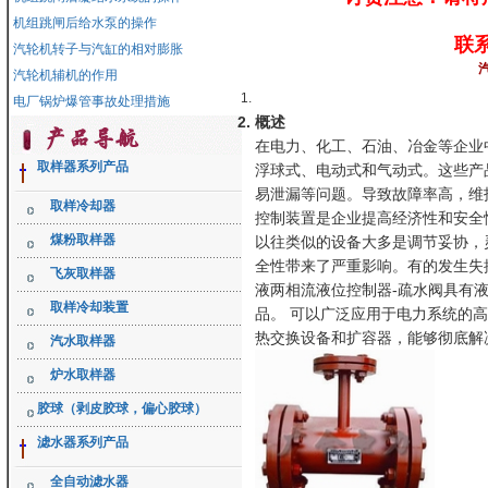
机组跳闸后给水泵的操作
联系
汽轮机转子与汽缸的相对膨胀
汽轮机辅机的作用
电厂锅炉爆管事故处理措施
概述
在电力、化工、石油、冶金等企业
取样器系列产品
浮球式、电动式和气动式。这些产
易泄漏等问题。导致故障率高，维
取样冷却器
控制装置是企业提高经济性和安全
煤粉取样器
以往类似的设备大多是调节妥协，
全性带来了严重影响。有的发生失
飞灰取样器
液两相流液位控制器-疏水阀具有
取样冷却装置
品。 可以广泛应用于电力系统的高
热交换设备和扩容器，能够彻底解决
汽水取样器
炉水取样器
胶球（剥皮胶球，偏心胶球）
滤水器系列产品
全自动滤水器