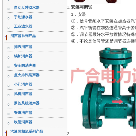
安装与调试
自动反冲滤水器
1．安装
手动滤水器
①．信号管须水平安装在加热器汽
工业滤水器
②．汽平衡管在加热连通管高于警
③．调节器最好水平放置情况特殊
消声器系列产品
④．不论是信号管还是调节器连接
排汽消声器
锅炉消声器
安全阀消声器
点火排汽消声器
小孔消声器
风机消声器
罗茨风机消声器
管道消声器
吹管消声器
汽液两相流系列产品